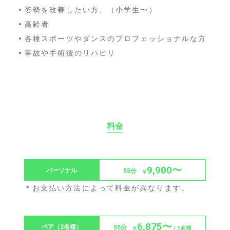
姿勢を改善したい方、（小学生〜）
高齢者
各種スポーツやダンスのプロフェッショナルな方
事故や手術後のリハビリ
料金
9,900〜
パーソナル
55分
￥
＊お支払い方法によって料金が異なります。
6,875〜
ペア（2名様）
55分
/ 1名様
￥