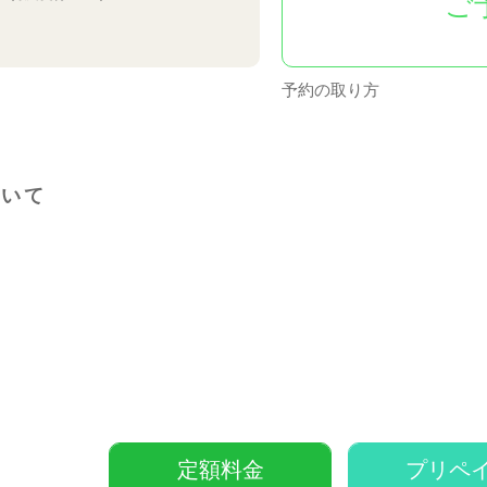
ご
予約の取り方
ついて
。
定額料金
プリペ