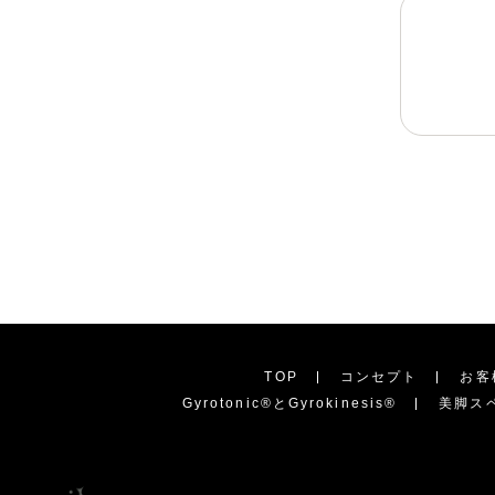
TOP
コンセプト
お客
Gyrotonic®︎とGyrokinesis®︎
美脚ス