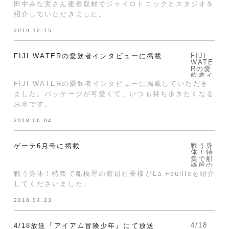
ジャイ
田中みな実さん密着取材でジャイロトニックとスタジオを
ロトニ
紹介していただきました。
ックと
スタジ
オを紹
2019.12.15
介して
いただ
きまし
た。">
FIJI
FIJI WATERの愛飲者インタビューに掲載
WATE
Rの愛
飲者イ
ンタビ
FIJI WATERの愛飲者インタビューに掲載していただき
ューに
ました。パッケージが可愛くて、いつも持ち歩きたくなる
掲載し
ていた
お水です。
だきま
した。
2018.06.04
パッケ
ージが
可愛く
て、い
戦う身
ゲーテ6月号に掲載
つも持
体！特
ち歩き
集で船
たくな
橋屋の
るお水
渡辺社
戦う身体！特集で船橋屋の渡辺社長様がLa Feuilleを紹介
で
長様が
す。">
してくださいました。
La
Feuill
eを紹
2018.04.23
介して
くださ
いまし
た。">
4/18
4/18放送『アイアム冒険少年』にて放送