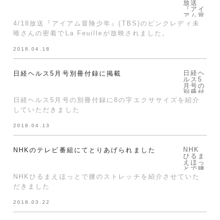
放送
『アイ
アム冒
険少
4/18放送『アイアム冒険少年』(TBS)のピンクレディ未
年』
唯さんの密着でLa Feuilleが放映されました。
(TBS)
のピン
クレデ
2018.04.18
ィ未唯
さんの
密着で
La
日経ヘ
日経ヘルス5月号別冊付録に掲載
Feuill
ルス5
eが放
月号の
映され
別冊付
まし
録に8
日経ヘルス5月号の別冊付録に8の字エクササイズを紹介
た。">
の字エ
していただきました
クササ
イズを
紹介し
2018.04.13
ていた
だきま
した">
NHK
NHKのテレビ番組にてとりあげられました
ひるま
えほっ
とで腰
のスト
NHKひるまえほっとで腰のストレッチを紹介させていた
レッチ
だきました
を紹介
させて
いただ
2018.03.22
きまし
た">