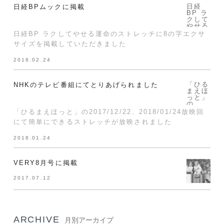
日経
日経BPムックに掲載
BP ラ
クして
やせる
運命の
日経BP ラクしてやせる運命のストレッチに8の字エクサ
ストレ
サイズを掲載していただきました
ッチに
8の字
エクサ
2018.02.24
サイズ
を掲載
してい
ただき
「ひる
NHKのテレビ番組にてとりあげられました
まし
まえほ
た">
っと」
の
2017/
「ひるまえほっと」の2017/12/22、2018/01/24放映回
12/22
にて簡単にできるストレッチが放映されました
、
2018/
01/24
2018.01.24
放映回
にて簡
単にで
きるス
VERY8月号に掲載
トレッ
チが放
2017.07.12
映され
まし
た">
ARCHIVE
月別アーカイブ