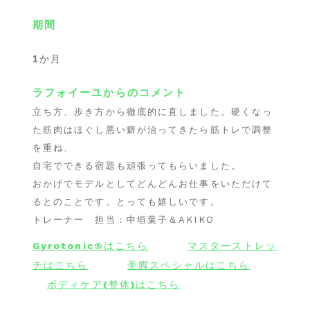
期間
1
か月
ラフォイーユからのコメント
立ち方、歩き方から徹底的に直しました。硬くなっ
た筋肉はほぐし悪い癖が治ってきたら筋トレで調整
を重ね、
自宅でできる宿題も頑張ってもらいました。
おかげでモデルとしてどんどんお仕事をいただけて
るとのことです。とっても嬉しいです。
トレーナー 担当：中垣葉子＆AKIKO
Gyrotonic®︎
はこちら
マスターストレッ
チはこちら
美脚スペシャルはこちら
ボディケア
(
整体
)
はこちら