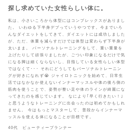
探し求めていた女性らしい体に。
私は、小さいころから体型にはコンプレックスがありまし
た。 いわゆる下半身デブっていうやつです。今までいろ
んなダイエットをしてきて、ダイエットには成功しました
が、ただ、体重を減らすだけでは体型は変わらず下半身が
太いまま。 パーソナルトレーニングをして、重い重量を
上げたりして頑張りましたが、ごつい印象になるだけで気
になる脚は細くならないし、目指している女性らしい体型
ではなくて･･･ それにどうしてもパーソナルトレーニン
グが好きになれず😭 ジャイロトニックを始めて、日常生
活ではなかなか使えないインナーマッスルや体の後ろ側の
筋肉を使うことで、姿勢が整い足や体のラインが綺麗にな
ってきたのを感じています。 なにより｢早く行きたい！｣
と思うようなトレーニングに出会ったのは初めてかもしれ
ません。 今はもっとマスターして、普段からインナーマ
ッスルを使える体になることが目標です。
40代 ビューティープランナー